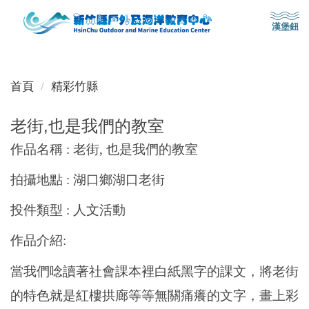
跳
漢堡鈕
到
主
選單
要
內
首頁
精彩竹縣
容
區
老街,也是我們的教室
作品名稱
:
老街
,
也是我們的教室
拍攝地點
:
湖口鄉湖口老街
投件類型
:
人文活動
作品介紹
:
當我們唸讀著社會課本裡白紙黑字的課文，將老街
的特色就是紅樓拱廊等等無關痛癢的文字，畫上彩