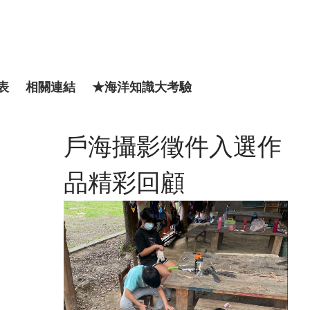
表
相關連結
★海洋知識大考驗
戶海攝影徵件入選作
品精彩回顧