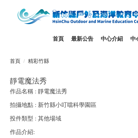
跳
到
主
要
內
首頁
最新公告
中心介紹
中
容
區
首頁
精彩竹縣
靜電魔法秀
作品名稱
:
靜電魔法秀
拍攝地點
:
新竹縣小叮噹科學園區
投件類型
:
其他場域
作品介紹
: