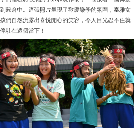
到榖倉中。這張照片呈現了歡慶樂學的氛圍，泰雅女
孩們自然流露出喜悅開心的笑容，令人目光忍不住就
停駐在這個當下！